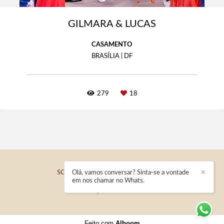
GILMARA & LUCAS
CASAMENTO
BRASÍLIA | DF
279
18
Olá, vamos conversar? Sinta-se a vontade
✕
SOFFIARE FOTOGRAFIA
/
CONTATO
em nos chamar no Whats.
Feito com
Alboom