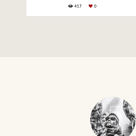
417
0