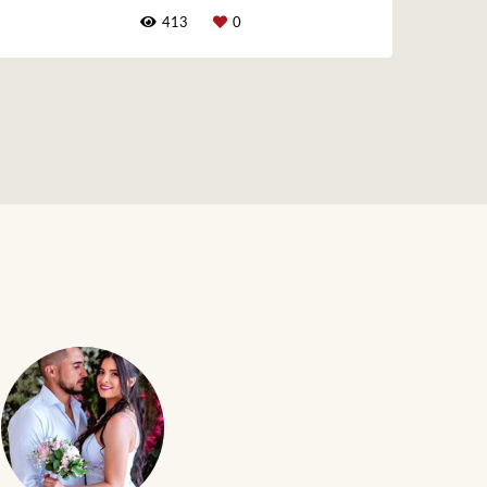
413
0