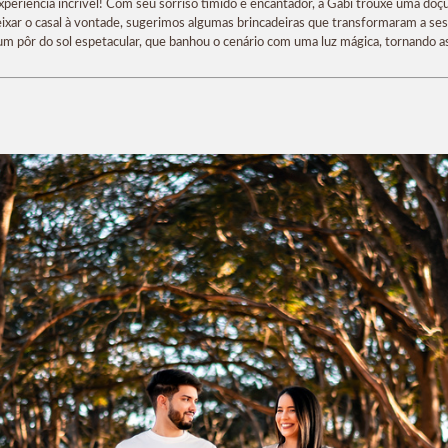
eriência incrível! Com seu sorriso tímido e encantador, a Gabi trouxe uma doçu
ixar o casal à vontade, sugerimos algumas brincadeiras que transformaram a s
 pôr do sol espetacular, que banhou o cenário com uma luz mágica, tornando as 